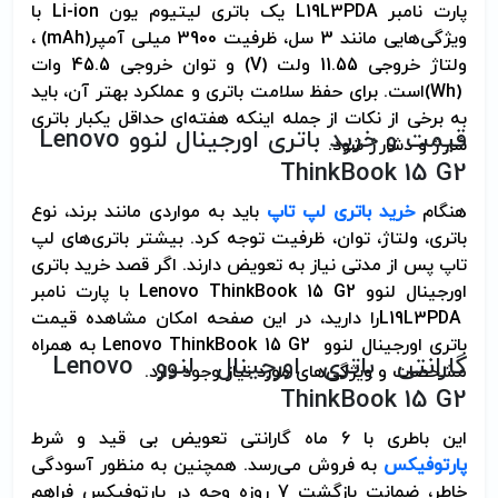
پارت نامبر
L19L3PDA
یک باتری لیتیوم یون
Li-ion
با
ویژگی‌هایی مانند 3 سل، ظرفیت 3900 میلی آمپر
(mAh)
،
ولتاژ خروجی 11.55 ولت
(V)
و توان خروجی 45.5 وات
(Wh)
است. برای حفظ سلامت باتری و عملکرد بهتر آن، باید
به برخی از نکات از جمله اینکه هفته‌ای حداقل یکبار باتری
قیمت و خرید باتری اورجینال لنوو
Lenovo
شارژ و دشارژ شود
.
ThinkBook 15 G2
هنگام
خرید باتری لپ تاپ
باید به مواردی مانند برند، نوع
باتری، ولتاژ، توان، ظرفیت توجه کرد. بیشتر باتری‌های لپ
تاپ پس از مدتی نیاز به تعویض دارند. اگر قصد خرید باتری
اورجینال لنوو
Lenovo ThinkBook 15 G2
با پارت نامبر
L19L3PDA
را دارید، در این صفحه امکان مشاهده قیمت
باتری اورجینال لنوو
Lenovo ThinkBook 15 G2
به همراه
گارانتی باتری اورجینال لنوو
Lenovo
مشخصات و ویژگی‌های مورد نیاز وجود دارد
.
ThinkBook 15 G2
این باطری با 6 ماه گارانتی تعویض بی قید و شرط
پارتوفیکس
به فروش می‌رسد. همچنین به منظور آسودگی
خاطر، ضمانت بازگشت 7 روزه وجه در پارتوفیکس فراهم