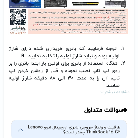
توجه فرمایید که باتری خریداری شده دارای شارژ
اولیه بوده و نباید شارژ اولیه را تخلیه نمایید
.
🔋
هنگام استفاده از باتری برای اولین بار ابتدا باتری را بر
روی لپ تاپ نصب نموده و قبل از روشن کردن لپ
تاپ، آن را به مدت 30 الی 80 دقیقه شارژ اولیه
نمایید
.
مشاهده بیشتر
خالی کردن باتری کمتر از 10 درصد ممنوع بوده و اگر
این کار انجام گردد، باتری به سادگی خراب شده و یا
طول عمر آن کم خواهد شد= کوتاه شدن تعداد سیکل
سوالات متداول
شارژ و دشارژر باتری لپ تاپ
اگر به هر دلیل قصد استفاده از لپ تاچ خود را به
ظرفیت و ولتاژ خروجی باتری اورجینال لنوو Lenovo
مدت طولانی (یک هفته یا بیشتر) ندارید، حداقل
ThinkBook 15 G2 چقدر است؟
هفته‌ای یک بار باتری را شارژ و دشارژ کنید
.