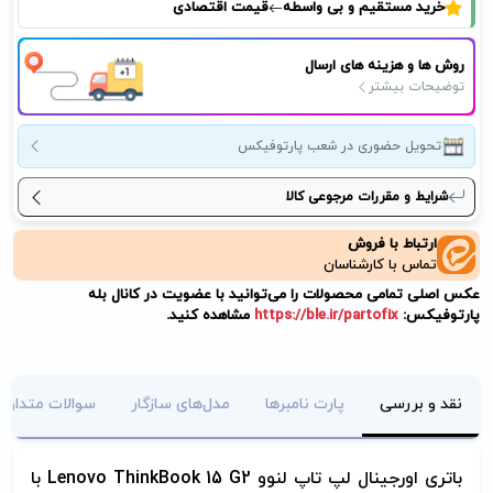
خرید مستقیم و بی واسطه
قیمت اقتصادی
روش ها و هزینه های ارسال
توضیحات بیشتر
تحویل حضوری در شعب پارتوفیکس
شرایط و مقررات مرجوعی کالا
ارتباط با فروش
تماس با کارشناسان
عکس اصلی تمامی محصولات را می‌توانید با عضویت در کانال بله
پارتوفیکس:
https://ble.ir/partofix
مشاهده کنید.
نقد و بررسی
پارت نامبرها
مدل‌های سازگار
سوالات متداول
باتری اورجینال لپ تاپ لنوو
Lenovo ThinkBook 15 G2
با