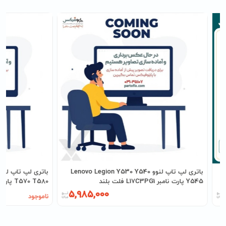
باتری لپ تاپ لنوو Lenovo Legion Y530 Y540
Y545 پارت نامبر L17C3PG1 فلت بلند
T570 T580 پارت نامبر 01AV424
5,985,000
ناموجود