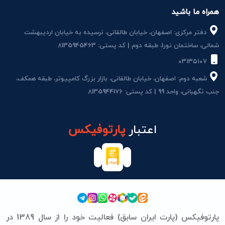
همراه ما باشید
دفتر مرکزی: اصفهان، خیابان طالقانی، نرسیده به خیابان اردیبهشت
شمالی، ساختمان نور1، طبقه دوم | کد پستی: 8135945463
۰۳۱۳۵۱۰۷
شعبه دوم: اصفهان، خیابان طالقانی، بازار بزرگ کامپیوتر، طبقه همکف،
جنب نگهبانی، واحد 99 | کد پستی: 8135944176
اعتبار
پارتوفیکس
پارتوفیکس (پارت ایران سابق) فعالیت خود را از سال 1389 در