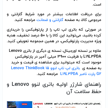
است
.
برای دریافت اطلاعات بیشتر در مورد شرایط گارانتی و
مرجوعی کالا، به صفحه
گارانتی و ضمانت
مراجعه کنید
.
در صورتی که باتری لپ تاپ را از پارتوفیکس را خریداری
کرده باشید، می‌توانید این کالا را با 50 درصد تخفیف، هدیه
ویژه مدیریت پارتوفیکس، در همین مجموعه تعویض کنید
.
علاوه بر نسخه اورجینال، نسخه ی دیگری از باتری Lenovo
L19L3PDA با ظرفیت 3900 میلی آمپر در پارتوفیکس
موجود است که می­توانید برای مشاهده ی قیمت و خرید
به صفحه ی
باتری لپ تاپ لنوو Lenovo ThinkBook 15
G2 پارت نامبر L19L3PDA
مراجعه کنید.
راهنمای شارژر اولیه باتری لنوو
Lenovo
و
حفظ سلامت آن