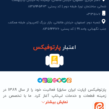
دفتر مرکزی: اصفهان، خیابان طالقانی، نرسیده به خیابان اردیبهشت
شمالی، ساختمان نور1، طبقه دوم | کد پستی: 8135945463
۰۳۱۳۵۱۰۷
شعبه دوم: اصفهان، خیابان طالقانی، بازار بزرگ کامپیوتر، طبقه همکف،
جنب نگهبانی، واحد 99 | کد پستی: 8135944176
اعتبار
پارتوفیکس
پارتوفیکس (پارت ایران سابق) فعالیت خود را از سال 1389 در
زمینه قطعات و خدمات لپ‌تاپ آغاز کرد. ما با تخصص در
برندهای ASUS، Lenovo، HP، Acer، Dell، Apple، MSI و
نمایش بیشتر
Microsoft Surface، تعمیرات سخت‌افزاری و نرم‌افزاری